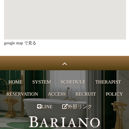
google map で見る
HOME
SYSTEM
SCHEDULE
THERAPIST
RESERVATION
ACCESS
RECRUIT
POLICY
LINE
外部リンク