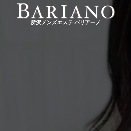
所沢メンズエステ バリアーノ