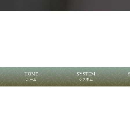
HOME
SYSTEM
ホーム
システム