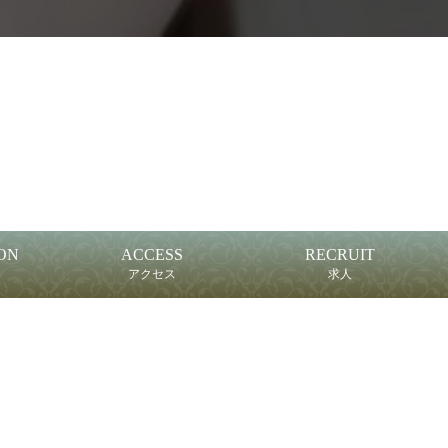
ON
ACCESS
RECRUIT
アクセス
求人